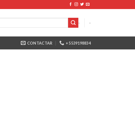
-
-
CONTACTAR
+ 5539198834