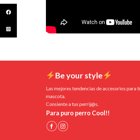
Be your style
Las mejores tendencias de accesorios para t
mascota.
Consiente a tus perrij@s.
Para puro perro Cool!!