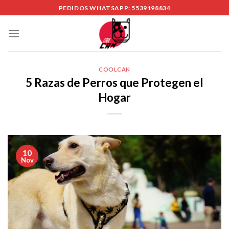
Skip
PEDIDOS WHATSAPP: 5539198834
to
content
COOLCAN
5 Razas de Perros que Protegen el
Hogar
10
Nov