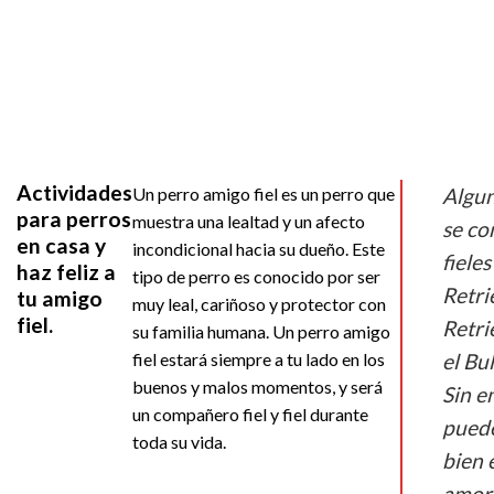
Actividades
Un perro amigo fiel es un perro que
Algun
para perros
muestra una lealtad y un afecto
se co
en casa y
incondicional hacia su dueño. Este
fiele
haz feliz a
tipo de perro es conocido por ser
Retri
tu amigo
muy leal, cariñoso y protector con
fiel.
Retri
su familia humana. Un perro amigo
fiel estará siempre a tu lado en los
el Bu
buenos y malos momentos, y será
Sin e
un compañero fiel y fiel durante
puede
toda su vida.
bien 
amor 