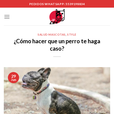
Skip
PEDIDOS WHATSAPP: 5539198834
to
content
SALUD MASCOTAS
,
STYLE
¿Cómo hacer que un perro te haga
caso?
29
Jun