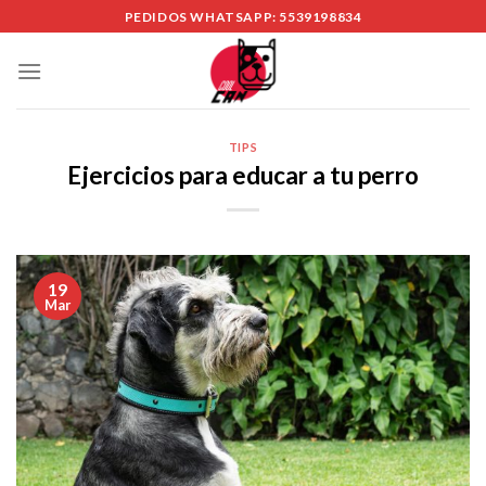
Skip
PEDIDOS WHATSAPP: 5539198834
to
content
TIPS
Ejercicios para educar a tu perro
19
Mar