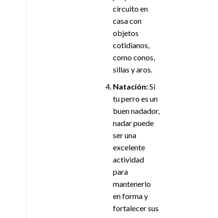
circuito en
casa con
objetos
cotidianos,
como conos,
sillas y aros.
Natación:
Si
tu perro es un
buen nadador,
nadar puede
ser una
excelente
actividad
para
mantenerlo
en forma y
fortalecer sus