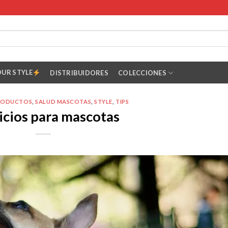
OUR STYLE
DISTRIBUIDORES
COLECCIONES
RODUCTOS
,
SALUD MASCOTAS
,
STYLE
,
TIPS
icios para mascotas