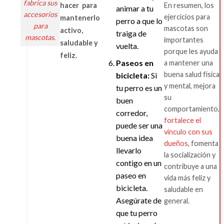
fabrica sus
hacer para
En resumen, los
animar a tu
accesorios
ejercicios para
mantenerlo
perro a que lo
para
mascotas son
activo,
traiga de
mascotas.
importantes
saludable y
vuelta.
porque les ayuda
feliz.
Paseos en
a mantener una
buena salud física
bicicleta:
Si
y mental, mejora
tu perro es un
su
buen
comportamiento,
corredor,
fortalece el
puede ser una
vínculo con sus
buena idea
dueños
, fomenta
llevarlo
la socialización y
contigo en un
contribuye a una
paseo en
vida más feliz y
bicicleta.
saludable en
Asegúrate de
general.
que tu perro