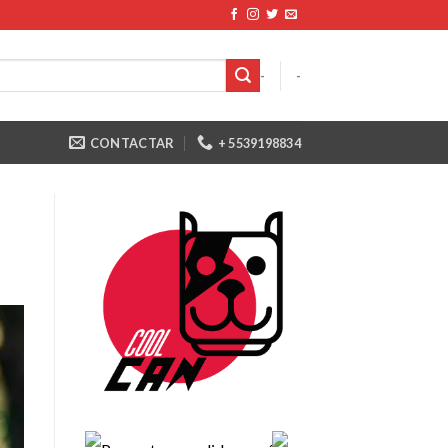
-
-
CONTACTAR
+ 5539198834