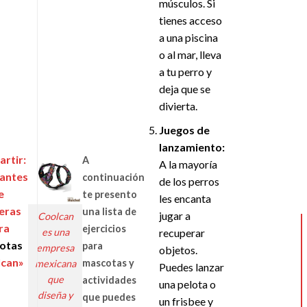
músculos. Si
tienes acceso
a una piscina
o al mar, lleva
a tu perro y
deja que se
divierta.
Juegos de
lanzamiento:
rtir:
A
A la mayoría
cantes
continuación
de los perros
e
te presento
les encanta
eras
una lista de
jugar a
Coolcan
ra
ejercicios
recuperar
es una
otas
para
empresa
objetos.
lcan»
mascotas y
mexicana
Puedes lanzar
que
actividades
una pelota o
diseña y
que puedes
un frisbee y