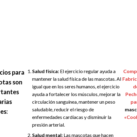
Salud física:
El ejercicio regular ayuda a
Compa
icios para
mantener la salud física de las mascotas. Al
Fabri
otas son
igual que en los seres humanos, el ejercicio
d
tantes
ayuda a fortalecer los músculos, mejorar la
Pech
arias
circulación sanguínea, mantener un peso
pa
saludable, reducir el riesgo de
masc
es:
enfermedades cardíacas y disminuir la
«Coo
presión arterial.
Salud mental:
Las mascotas que hacen