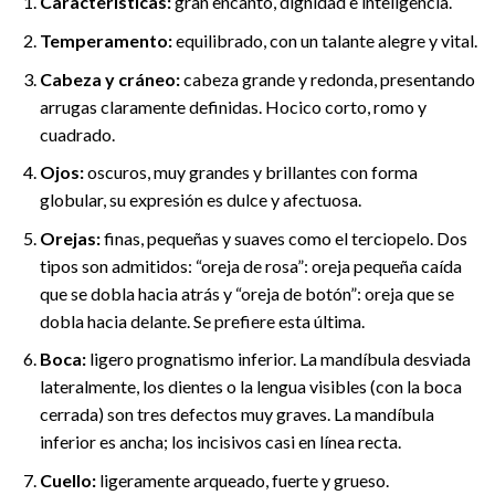
Características:
gran encanto, dignidad e inteligencia.
Temperamento:
equilibrado, con un talante alegre y vital.
Cabeza y cráneo:
cabeza grande y redonda, presentando
arrugas claramente definidas. Hocico corto, romo y
cuadrado.
Ojos:
oscuros, muy grandes y brillantes con forma
globular, su expresión es dulce y afectuosa.
Orejas:
finas, pequeñas y suaves como el terciopelo. Dos
tipos son admitidos: “oreja de rosa”: oreja pequeña caída
que se dobla hacia atrás y “oreja de botón”: oreja que se
dobla hacia delante. Se prefiere esta última.
Boca:
ligero prognatismo inferior. La mandíbula desviada
lateralmente, los dientes o la lengua visibles (con la boca
cerrada) son tres defectos muy graves. La mandíbula
inferior es ancha; los incisivos casi en línea recta.
Cuello:
ligeramente arqueado, fuerte y grueso.