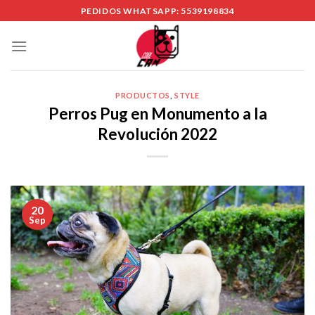
Skip
PEDIDOS WHATSAPP: 5539198834
to
content
PRODUCTOS
,
STYLE
Perros Pug en Monumento a la
Revolución 2022
20
Sep