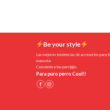
Be your style
Las mejores tendencias de accesorios para t
mascota.
Consiente a tus perrij@s.
Para puro perro Cool!!