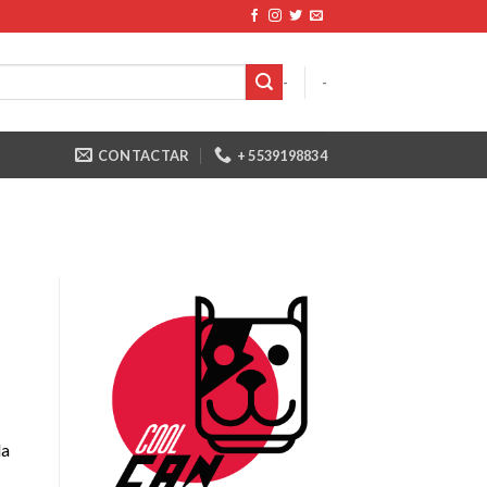
-
-
CONTACTAR
+ 5539198834
la