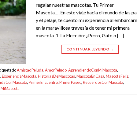
regalan nuestras mascotas. Tu Primer
Mascota…..En este viaje hacia el mundo de las pa
y el pelaje, te cuento mi experiencia al embarca
en la maravillosa travesía de tener mi primera
mascota. 1. La Elección: ¿Perro, Gato o […]
CONTINUAR LEYENDO
→
tiquetado
AmistadPeluda
,
AmorPeludo
,
AprendiendoConMiMascota
,
n
,
ExperienciaMascota
,
HistoriasDeMascotas
,
MascotaEnCasa
,
MascotaFeliz
,
idaConMascota
,
PrimerEncuentro
,
PrimerPaseo
,
RecuerdosConMascota
,
nMiMascota