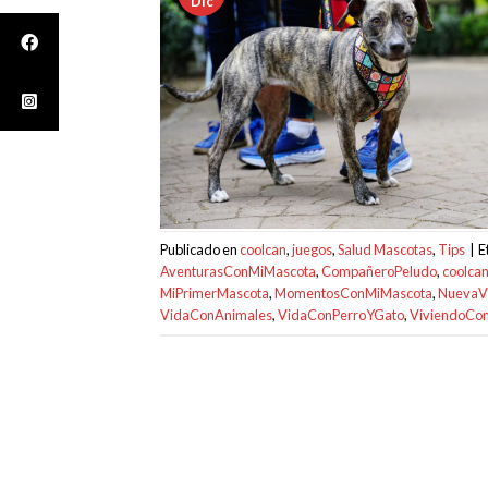
Dic
Publicado en
coolcan
,
juegos
,
Salud Mascotas
,
Tips
|
E
AventurasConMiMascota
,
CompañeroPeludo
,
coolca
MiPrimerMascota
,
MomentosConMiMascota
,
NuevaV
VidaConAnimales
,
VidaConPerroYGato
,
ViviendoCo