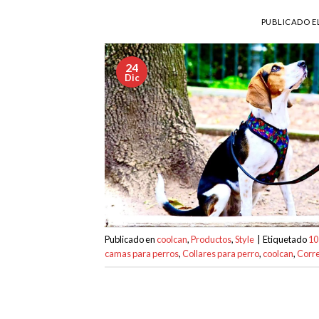
PUBLICADO E
24
Dic
Publicado en
coolcan
,
Productos
,
Style
|
Etiquetado
10
camas para perros
,
Collares para perro
,
coolcan
,
Corre