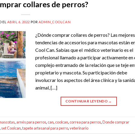
prar collares de perros?
O EL
ABRIL 6, 2022
POR
ADMIN_COOLCAN
¿Dónde comprar collares de perros? Las mejore
tendencias de accesorios para mascotas están e
Cool Can. Sabías que el médico veterinario es el
profesional llamado a participar activamente en 
complejo entramado de la relación que se teje en
propietario y mascota. Su participación debe
involucrar los aspectos del área clínica y la sanid
animal, […]
CONTINUAR LEYENDO
→
 mascotas
,
arnés para perros
,
can
,
coolcan
,
correa para perros
,
Donde comprar
,
set Coolcan
,
tapete artesanal para perro
,
veterinario