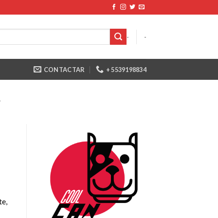
-
-
CONTACTAR
+ 5539198834
S
te,