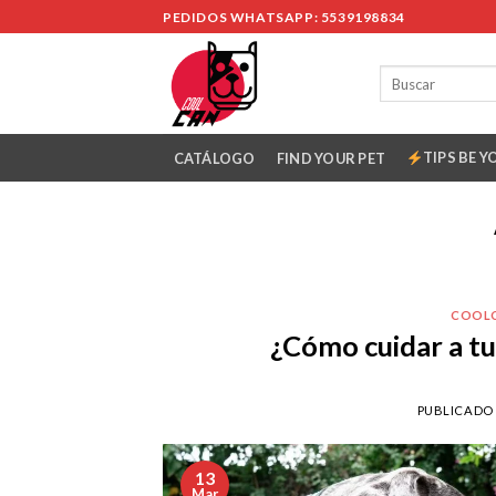
Skip
PEDIDOS WHATSAPP: 5539198834
to
content
TIPS BE Y
CATÁLOGO
FIND YOUR PET
COOL
¿Cómo cuidar a t
PUBLICADO
13
Mar