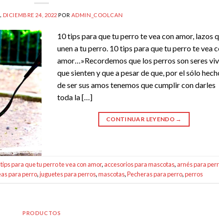
L
DICIEMBRE 24, 2022
POR
ADMIN_COOLCAN
10 tips para que tu perro te vea con amor, lazos 
unen a tu perro. 10 tips para que tu perro te vea 
amor…»Recordemos que los perros son seres vi
que sienten y que a pesar de que, por el sólo hech
de ser sus amos tenemos que cumplir con darles
toda la […]
CONTINUAR LEYENDO
→
 tips para que tu perro te vea con amor
,
accesorios para mascotas
,
arnés para per
as para perro
,
juguetes para perros
,
mascotas
,
Pecheras para perro
,
perros
PRODUCTOS