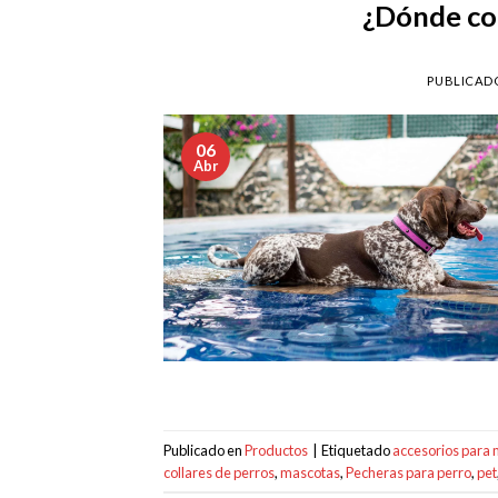
¿Dónde com
PUBLICAD
06
Abr
Publicado en
Productos
|
Etiquetado
accesorios para
collares de perros
,
mascotas
,
Pecheras para perro
,
pet