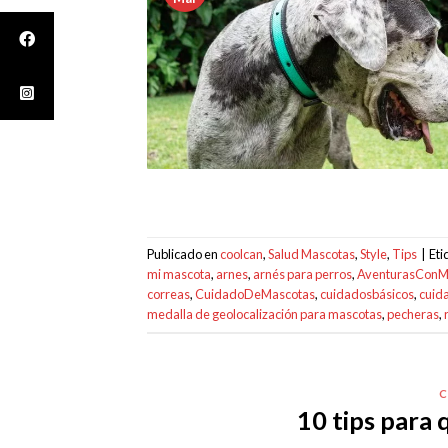
Publicado en
coolcan
,
Salud Mascotas
,
Style
,
Tips
|
Et
mi mascota
,
arnes
,
arnés para perros
,
AventurasConM
correas
,
CuidadoDeMascotas
,
cuidadosbásicos
,
cuida
medalla de geolocalización para mascotas
,
pecheras
,
10 tips para 