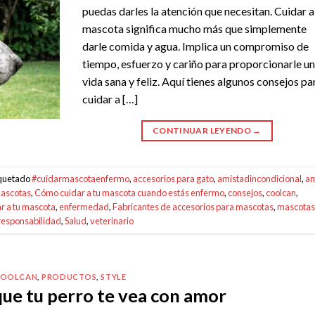
puedas darles la atención que necesitan. Cuidar a
mascota significa mucho más que simplemente
darle comida y agua. Implica un compromiso de
tiempo, esfuerzo y cariño para proporcionarle u
vida sana y feliz. Aquí tienes algunos consejos pa
cuidar a […]
CONTINUAR LEYENDO
→
iquetado
#cuidarmascotaenfermo
,
accesorios para gato
,
amistadincondicional
,
am
ascotas
,
Cómo cuidar a tu mascota cuando estás enfermo
,
consejos
,
coolcan
,
r a tu mascota
,
enfermedad
,
Fabricantes de accesorios para mascotas
,
mascotas
responsabilidad
,
Salud
,
veterinario
COOLCAN
,
PRODUCTOS
,
STYLE
que tu perro te vea con amor