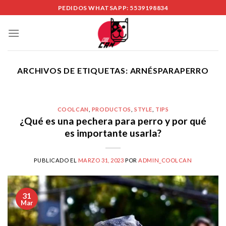
Skip
PEDIDOS WHATSAPP: 5539198834
to
content
ARCHIVOS DE ETIQUETAS:
ARNÉSPARAPERRO
COOLCAN
,
PRODUCTOS
,
STYLE
,
TIPS
¿Qué es una pechera para perro y por qué
es importante usarla?
PUBLICADO EL
MARZO 31, 2023
POR
ADMIN_COOLCAN
31
Mar