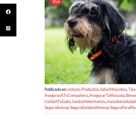
Oct
Publicado en
coolcan
,
Productos
,
Salud Mascotas
,
Tips
AsegurarATuCompañero
,
AsegurarTuMascota
,
Biene
CuidaATuGato
,
GastosVeterinarios
,
mascotassaludab
SeguroAnimal
,
SeguroDeSaludAnimal
,
SeguroParaMa