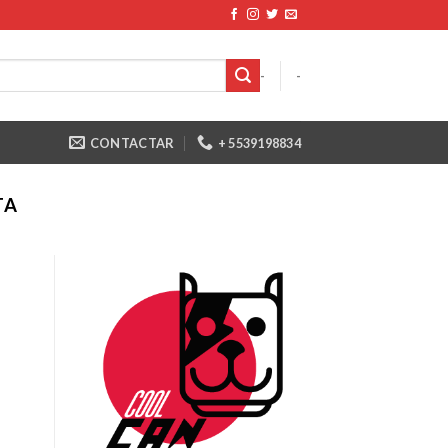
-
-
CONTACTAR
+ 5539198834
TA