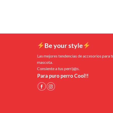
Be your style
Las mejores tendencias de accesorios para t
mascota.
Consiente a tus perrij@s.
Para puro perro Cool!!