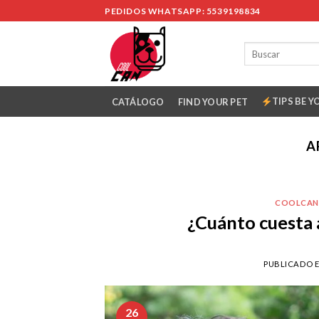
Skip
PEDIDOS WHATSAPP: 5539198834
to
content
TIPS BE Y
CATÁLOGO
FIND YOUR PET
A
COOLCAN
¿Cuánto cuesta 
PUBLICADO 
26