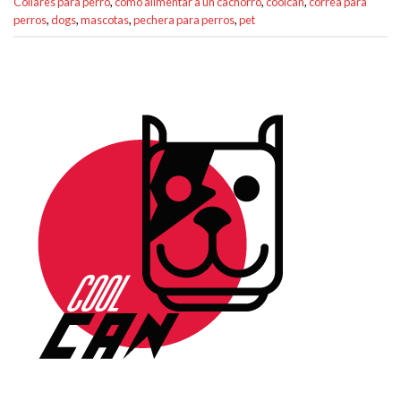
Collares para perro
,
como alimentar a un cachorro
,
coolcan
,
correa para
perros
,
dogs
,
mascotas
,
pechera para perros
,
pet