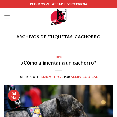
Skip
PEDIDOS WHATSAPP: 5539198834
to
content
ARCHIVOS DE ETIQUETAS:
CACHORRO
TIPS
¿Cómo alimentar a un cachorro?
PUBLICADO EL
MARZO 4, 2022
POR
ADMIN_COOLCAN
04
Mar