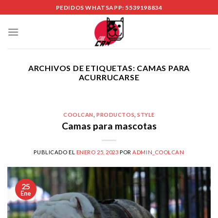
Skip
PEDIDOS WHATSAPP: 5539198834
to
content
ARCHIVOS DE ETIQUETAS:
CAMAS PARA
ACURRUCARSE
COOLCAN
,
PRODUCTOS
,
STYLE
Camas para mascotas
PUBLICADO EL
ENERO 25, 2023
POR
ADMIN_COOLCAN
25
Ene