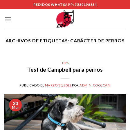
Skip
PEDIDOS WHATSAPP: 5539198834
to
content
ARCHIVOS DE ETIQUETAS:
CARÁCTER DE PERROS
TIPS
Test de Campbell para perros
PUBLICADO EL
MARZO 30, 2022
POR
ADMIN_COOLCAN
30
Mar