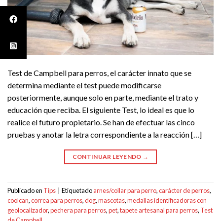
Test de Campbell para perros, el carácter innato que se
determina mediante el test puede modificarse
posteriormente, aunque solo en parte, mediante el trato y
educación que reciba. El siguiente Test, lo ideal es que lo
realice el futuro propietario. Se han de efectuar las cinco
pruebas y anotar la letra correspondiente a la reacción […]
CONTINUAR LEYENDO
→
Publicado en
Tips
|
Etiquetado
arnes/collar para perro
,
carácter de perros
,
coolcan
,
correa para perros
,
dog
,
mascotas
,
medallas identificadoras con
geolocalizador
,
pechera para perros
,
pet
,
tapete artesanal para perros
,
Test
de Campbell