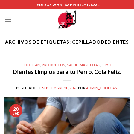
Skip
PEDIDOS WHATSAPP: 5539198834
to
content
ARCHIVOS DE ETIQUETAS:
CEPILLADODEDIENTES
COOLCAN
,
PRODUCTOS
,
SALUD MASCOTAS
,
STYLE
Dientes Limpios para tu Perro, Cola Feliz.
PUBLICADO EL
SEPTIEMBRE 20, 2023
POR
ADMIN_COOLCAN
20
Sep