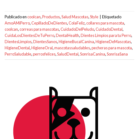
Publicado en
coolcan
,
Productos
,
Salud Mascotas
,
Style
|
Etiquetado
AmoAMiPerro
,
CepilladoDeDientes
,
ColaFeliz
,
collares para mascota
,
coolcan
,
correas para mascotas
,
CuidadoDelPeludo
,
CuidadoDental
,
CuidaLosDientesDeTuPerro
,
DentalHealth
,
Dientes Limpios para tu Perro
,
DientesLimpios
,
DientesSanos
,
HigieneBucalCanina
,
HigieneDeMascotas
,
HigieneDental
,
HigieneOral
,
mascotassaludables
,
pecheras para mascota
,
PerroSaludable
,
perrosfelices
,
SaludDental
,
SonrisaCanina
,
SonrisaSana