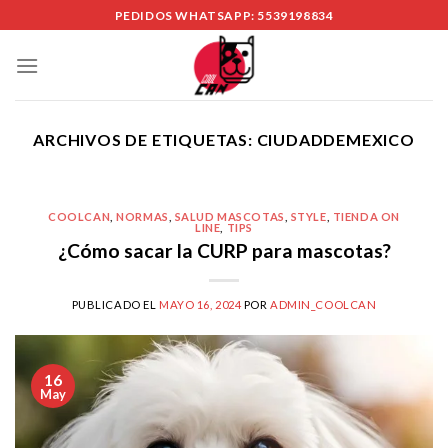
Skip
PEDIDOS WHATSAPP: 5539198834
to
content
ARCHIVOS DE ETIQUETAS:
CIUDADDEMEXICO
COOLCAN
,
NORMAS
,
SALUD MASCOTAS
,
STYLE
,
TIENDA ON
LINE
,
TIPS
¿Cómo sacar la CURP para mascotas?
PUBLICADO EL
MAYO 16, 2024
POR
ADMIN_COOLCAN
16
May