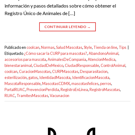
información y pasos detallados sobre cómo obtener el
Registro Único de Animales de […]
CONTINUAR LEYENDO
→
Publicado en
coolcan
,
Normas
,
Salud Mascotas
,
Style
,
Tienda on line
,
Tips
|
Etiquetado
¿Cómo sacar la CURP para mascotas?
,
AbandonoAnimal
,
accesorios para mascota
,
AnimalesDeCompania
,
AtencionMedica
,
bienestaranimal
,
CiudadDeMexico
,
CiudadResponsable
,
ControlAnimal
,
coolcan
,
CuracionMascotas
,
CURPMascotas
,
Desparasitacion
,
esterilización
,
gatos
,
IdentidadMascota
,
IdentificacionMascota
,
MascotaResponsable
,
MascotasCDMX
,
mascotasfelices
,
perros
,
PortalRUAC
,
PrevencionPerdida
,
RegistroEnLinea
,
RegistroMascotas
,
RUAC
,
TramitesMascotas
,
Vacunacion