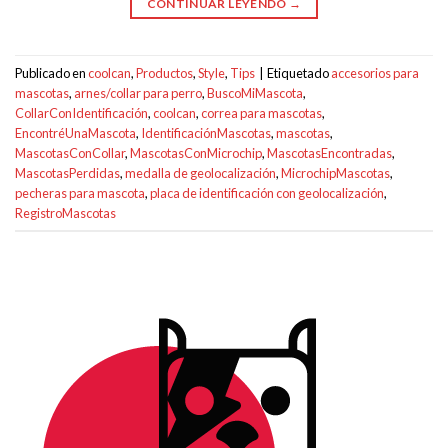
CONTINUAR LEYENDO
→
Publicado en
coolcan
,
Productos
,
Style
,
Tips
|
Etiquetado
accesorios para
mascotas
,
arnes/collar para perro
,
BuscoMiMascota
,
CollarConIdentificación
,
coolcan
,
correa para mascotas
,
EncontréUnaMascota
,
IdentificaciónMascotas
,
mascotas
,
MascotasConCollar
,
MascotasConMicrochip
,
MascotasEncontradas
,
MascotasPerdidas
,
medalla de geolocalización
,
MicrochipMascotas
,
pecheras para mascota
,
placa de identificación con geolocalización
,
RegistroMascotas