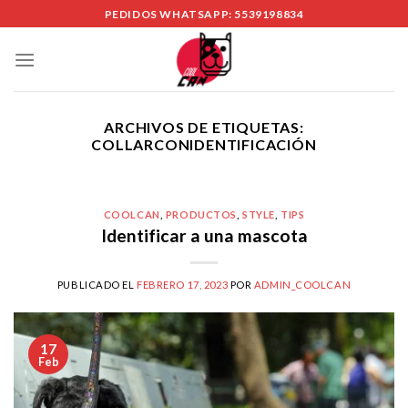
Skip
PEDIDOS WHATSAPP: 5539198834
to
content
ARCHIVOS DE ETIQUETAS:
COLLARCONIDENTIFICACIÓN
COOLCAN
,
PRODUCTOS
,
STYLE
,
TIPS
Identificar a una mascota
PUBLICADO EL
FEBRERO 17, 2023
POR
ADMIN_COOLCAN
17
Feb