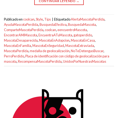
CONTINUAR LEYENDO
→
Publicado en
coolcan
,
Style
,
Tips
|
Etiquetado
AlertaMascotaPerdida
,
AyudaMascotaPerdida
,
BusquedaEfectiva
,
BusquedaMascota
,
ComparteMascotaPerdida
,
coolcan
,
eencuentroMascota
,
EncontrarAMiMascota
,
EncuentraATuMascota
,
gatoperdido
,
MascotaDesaparecida
,
MascotaEnAdopcion
,
MascotaEnCasa
,
MascotaEnFamilia
,
MascotaEnSeguridad
,
MascotaExtraviada
,
MascotaPerdida
,
medalla de geolocalización
,
NoTeDetengasBuscar
,
PerroPerdido
,
Placa de identificación con código de geolocalización para
mascota
,
RecompensaMascotaPerdida
,
UnidosPorNuestrasMascotas