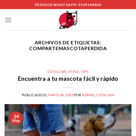
Skip
PEDIDOS WHATSAPP: 5539198834
to
content
ARCHIVOS DE ETIQUETAS:
COMPARTEMASCOTAPERDIDA
COOLCAN
,
STYLE
,
TIPS
Encuentra a tu mascota fácil y rápido
PUBLICADO EL
MAYO 24, 2023
POR
ADMIN_COOLCAN
24
May