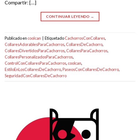
Compartir: […]
CONTINUAR LEYENDO
→
Publicado en
coolcan
|
Etiquetado
CachorrosConCollares
,
CollaresAdorablesParaCachorros
,
CollaresDeCachorro
,
CollaresDivertidosParaCachorros
,
CollaresParaCachorros
,
CollaresPersonalizadosParaCachorros
,
ControlConCollaresParaCachorros
,
coolcan
,
EstiloEnLosCollaresDeCachorro
,
PaseosConCollaresDeCachorro
,
SeguridadConCollaresDeCachorro