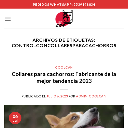
Skip
PEDIDOS WHATSAPP: 5539198834
to
content
ARCHIVOS DE ETIQUETAS:
CONTROLCONCOLLARESPARACACHORROS
COOLCAN
Collares para cachorros: Fabricante de la
mejor tendencia 2023
PUBLICADO EL
JULIO 6, 2023
POR
ADMIN_COOLCAN
06
Jul