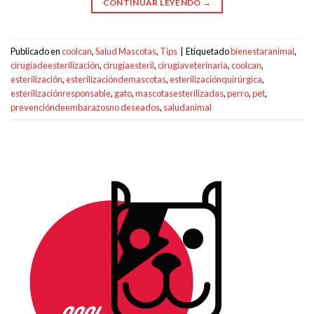
CONTINUAR LEYENDO
→
Publicado en
coolcan
,
Salud Mascotas
,
Tips
|
Etiquetado
bienestaranimal
,
cirugíadeesterilización
,
cirugíaesteril
,
cirugíaveterinaria
,
coolcan
,
esterilización
,
esterilizacióndemascotas
,
esterilizaciónquirúrgica
,
esterilizaciónresponsable
,
gato
,
mascotasesterilizadas
,
perro
,
pet
,
prevencióndeembarazosno deseados
,
saludanimal