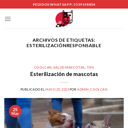
Skip
PEDIDOS WHATSAPP: 5539198834
to
content
ARCHIVOS DE ETIQUETAS:
ESTERILIZACIÓNRESPONSABLE
COOLCAN
,
SALUD MASCOTAS
,
TIPS
Esterilización de mascotas
PUBLICADO EL
MAYO 25, 2023
POR
ADMIN_COOLCAN
25
May