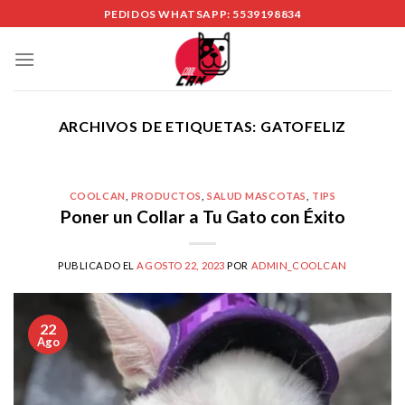
Skip
PEDIDOS WHATSAPP: 5539198834
to
content
ARCHIVOS DE ETIQUETAS:
GATOFELIZ
COOLCAN
,
PRODUCTOS
,
SALUD MASCOTAS
,
TIPS
Poner un Collar a Tu Gato con Éxito
PUBLICADO EL
AGOSTO 22, 2023
POR
ADMIN_COOLCAN
22
Ago