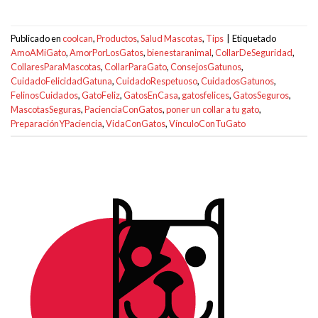
Publicado en
coolcan
,
Productos
,
Salud Mascotas
,
Tips
|
Etiquetado
AmoAMiGato
,
AmorPorLosGatos
,
bienestaranimal
,
CollarDeSeguridad
,
CollaresParaMascotas
,
CollarParaGato
,
ConsejosGatunos
,
CuidadoFelicidadGatuna
,
CuidadoRespetuoso
,
CuidadosGatunos
,
FelinosCuidados
,
GatoFeliz
,
GatosEnCasa
,
gatosfelices
,
GatosSeguros
,
MascotasSeguras
,
PacienciaConGatos
,
poner un collar a tu gato
,
PreparaciónYPaciencia
,
VidaConGatos
,
VínculoConTuGato