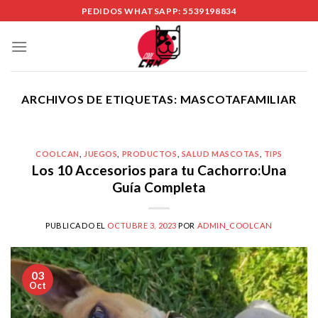
Skip
PEDIDOS WHATSAPP: 5539198834
to
content
ARCHIVOS DE ETIQUETAS:
MASCOTAFAMILIAR
COOLCAN
,
JUEGOS
,
PRODUCTOS
,
SALUD MASCOTAS
,
TIPS
Los 10 Accesorios para tu Cachorro:Una
Guía Completa
PUBLICADO EL
OCTUBRE 3, 2023
POR
ADMIN_COOLCAN
03
Oct