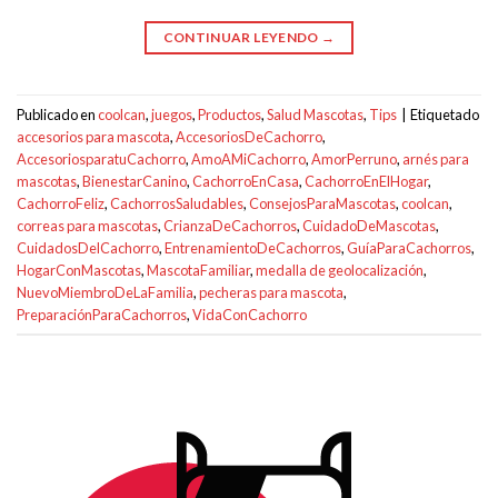
CONTINUAR LEYENDO
→
Publicado en
coolcan
,
juegos
,
Productos
,
Salud Mascotas
,
Tips
|
Etiquetado
accesorios para mascota
,
AccesoriosDeCachorro
,
AccesoriosparatuCachorro
,
AmoAMiCachorro
,
AmorPerruno
,
arnés para
mascotas
,
BienestarCanino
,
CachorroEnCasa
,
CachorroEnElHogar
,
CachorroFeliz
,
CachorrosSaludables
,
ConsejosParaMascotas
,
coolcan
,
correas para mascotas
,
CrianzaDeCachorros
,
CuidadoDeMascotas
,
CuidadosDelCachorro
,
EntrenamientoDeCachorros
,
GuíaParaCachorros
,
HogarConMascotas
,
MascotaFamiliar
,
medalla de geolocalización
,
NuevoMiembroDeLaFamilia
,
pecheras para mascota
,
PreparaciónParaCachorros
,
VidaConCachorro