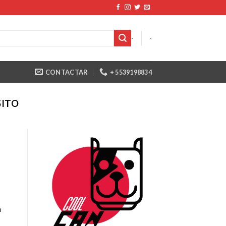
-
-
CONTACTAR
+ 5539198834
ITO
n