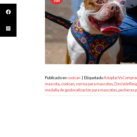
Jun
Publicado en
coolcan
|
Etiquetado
AdoptarVsCompra
mascota
,
coolcan
,
correa para mascotas
,
DecisiónRes
medalla de geolocalización para mascotas
,
pecheras 