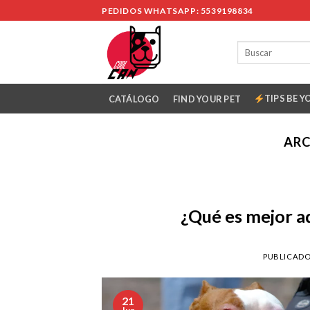
Skip
PEDIDOS WHATSAPP: 5539198834
to
content
TIPS BE Y
CATÁLOGO
FIND YOUR PET
ARC
¿Qué es mejor a
PUBLICADO
21