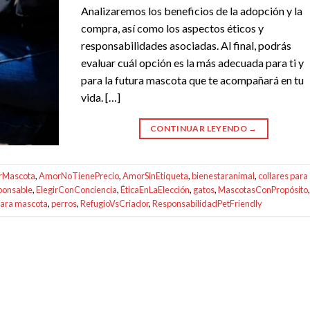
Analizaremos los beneficios de la adopción y la
compra, así como los aspectos éticos y
responsabilidades asociadas. Al final, podrás
evaluar cuál opción es la más adecuada para ti y
para la futura mascota que te acompañará en tu
vida. […]
CONTINUAR LEYENDO
→
rMascota
,
AmorNoTienePrecio
,
AmorSinEtiqueta
,
bienestaranimal
,
collares para
ponsable
,
ElegirConConciencia
,
ÉticaEnLaElección
,
gatos
,
MascotasConPropósito
,
para mascota
,
perros
,
RefugioVsCriador
,
ResponsabilidadPetFriendly