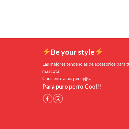
Be your style
Las mejores tendencias de accesorios para t
mascota.
Consiente a tus perrij@s.
Para puro perro Cool!!