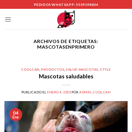
Skip
PEDIDOS WHATSAPP: 5539198834
to
content
ARCHIVOS DE ETIQUETAS:
MASCOTASENPRIMERO
COOLCAN
,
PRODUCTOS
,
SALUD MASCOTAS
,
STYLE
Mascotas saludables
PUBLICADO EL
ENERO 4, 2023
POR
ADMIN_COOLCAN
04
Ene