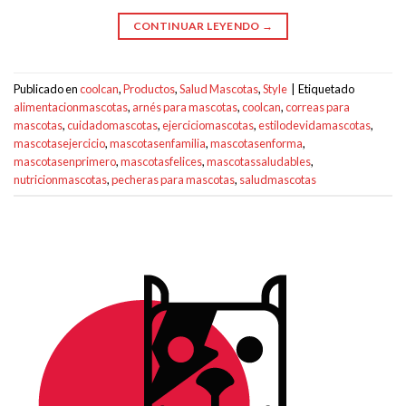
CONTINUAR LEYENDO
→
Publicado en
coolcan
,
Productos
,
Salud Mascotas
,
Style
|
Etiquetado
alimentacionmascotas
,
arnés para mascotas
,
coolcan
,
correas para
mascotas
,
cuidadomascotas
,
ejerciciomascotas
,
estilodevidamascotas
,
mascotasejercicio
,
mascotasenfamilia
,
mascotasenforma
,
mascotasenprimero
,
mascotasfelices
,
mascotassaludables
,
nutricionmascotas
,
pecheras para mascotas
,
saludmascotas