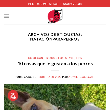
Skip
PEDIDOS WHATSAPP: 5539198834
to
content
ARCHIVOS DE ETIQUETAS:
NATACIÓNPARAPERROS
COOLCAN
,
PRODUCTOS
,
STYLE
,
TIPS
10 cosas que le gustan a los perros
PUBLICADO EL
FEBRERO 20, 2023
POR
ADMIN_COOLCAN
20
Feb