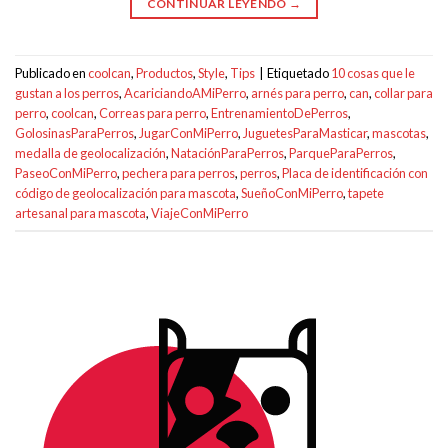
CONTINUAR LEYENDO
→
Publicado en
coolcan
,
Productos
,
Style
,
Tips
|
Etiquetado
10 cosas que le
gustan a los perros
,
AcariciandoAMiPerro
,
arnés para perro
,
can
,
collar para
perro
,
coolcan
,
Correas para perro
,
EntrenamientoDePerros
,
GolosinasParaPerros
,
JugarConMiPerro
,
JuguetesParaMasticar
,
mascotas
,
medalla de geolocalización
,
NataciónParaPerros
,
ParqueParaPerros
,
PaseoConMiPerro
,
pechera para perros
,
perros
,
Placa de identificación con
código de geolocalización para mascota
,
SueñoConMiPerro
,
tapete
artesanal para mascota
,
ViajeConMiPerro