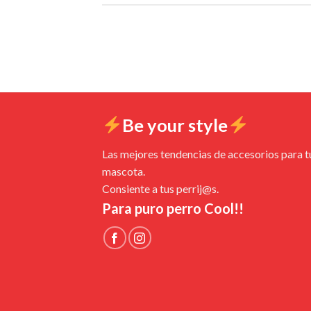
Be your style
Las mejores tendencias de accesorios para t
mascota.
Consiente a tus perrij@s.
Para puro perro Cool!!