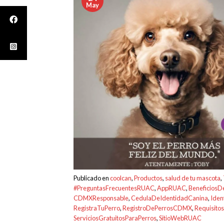
May
Publicado en
coolcan
,
Productos
,
salud de tu mascota
,
#PreguntasFrecuentesRUAC
,
AppRUAC
,
BeneficiosD
CDMXResponsable
,
CedulaDeIdentidadCanina
,
Iden
RegistraTuPerro
,
RegistroDePerrosCDMX
,
Requisito
ServiciosGratuitosParaPerros
,
SitioWebRUAC