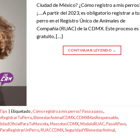
Ciudad de México? ¿Cómo registro a mis perros
¡….A partir del 2023, es obligatorio registrar a tu
perro en el Registro Único de Animales de
Compañía (RUAC) de la CDMX. Este proceso es
gratuito, […]
CONTINUAR LEYENDO
→
Tips
|
Etiquetado
¿Cómo registro a mis perros? Paso a paso.
,
eRegistrarTuPerro
,
BienestarAnimalCDMX
,
CDMXMasResponsable
,
tidadOficialParaTuMascota
,
MascotasCDMX
,
ModuloRUAC
,
PasoAPaso
,
sParaRegistrarUnPerro
,
RUACCDMX
,
SeguridadYBienestarAnimal
,