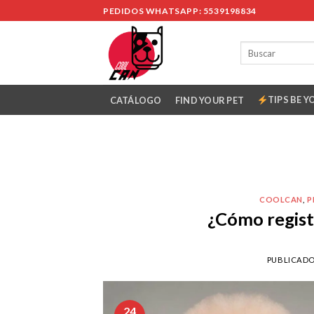
Skip
PEDIDOS WHATSAPP: 5539198834
to
content
TIPS BE Y
CATÁLOGO
FIND YOUR PET
COOLCAN
,
P
¿Cómo registr
PUBLICADO
24