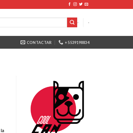
-
-
CONTACTAR
+ 5539198834
 la