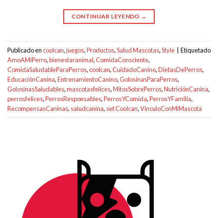
CONTINUAR LEYENDO
→
Publicado en
coolcan
,
juegos
,
Productos
,
Salud Mascotas
,
Style
|
Etiquetado
AmoAMiPerro
,
bienestaranimal
,
ComidaConsciente
,
ComidaSaludableParaPerros
,
coolcan
,
CuidadoCanino
,
DietasDePerros
,
EducaciónCanina
,
EntrenamientoCanino
,
GolosinasParaPerros
,
GolosinasSaludables
,
mascotasfelices
,
MitosSobrePerros
,
NutriciónCanina
,
perrosfelices
,
PerrosResponsables
,
PerrosYComida
,
PerrosYFamilia
,
RecompensasCaninas
,
saludcanina
,
set Coolcan
,
VínculoConMiMascota