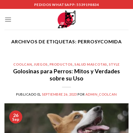
Skip
PEDIDOS WHATSAPP: 5539198834
to
content
ARCHIVOS DE ETIQUETAS:
PERROSYCOMIDA
COOLCAN
,
JUEGOS
,
PRODUCTOS
,
SALUD MASCOTAS
,
STYLE
Golosinas para Perros: Mitos y Verdades
sobre su Uso
PUBLICADO EL
SEPTIEMBRE 26, 2023
POR
ADMIN_COOLCAN
26
Sep