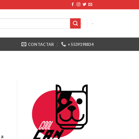
-
-
CONTACTAR
+ 5539198834
 a