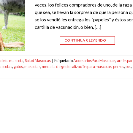
veces, los felices compradores de uno, de la raza
que sea, se llevan la sorpresa de que la persona q
se los vendió les entrega los “papeles” y éstos son
cartilla de vacunación, o bien, […]
CONTINUAR LEYENDO
→
 de tu mascota
,
Salud Mascotas
|
Etiquetado
AccesoriosParaMascotas
,
arnés par
ascotas
,
gatos
,
mascotas
,
medalla de geolocalización para mascotas
,
perros
,
pet
,