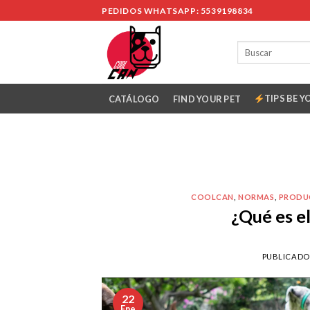
Skip
PEDIDOS WHATSAPP: 5539198834
to
content
TIPS BE Y
CATÁLOGO
FIND YOUR PET
COOLCAN
,
NORMAS
,
PRODU
¿Qué es el
PUBLICADO
22
Ene