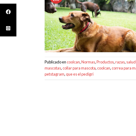
Publicado en
coolcan
,
Normas
,
Productos
,
razas
,
salud
mascotas
,
collar para mascota
,
coolcan
,
correa para m
petstagram
,
que es el pedígri