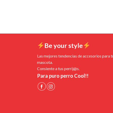
Be your style
Las mejores tendencias de accesorios para t
mascota.
Consiente a tus perrij@s.
Para puro perro Cool!!