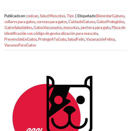
Publicado en
coolcan
,
Salud Mascotas
,
Tips
|
Etiquetado
BienestarGatuno
,
collares para gatos
,
correas para gatos
,
CuidadoGatuno
,
GatosProtegidos
,
GatosSaludables
,
GatosVacunados
,
mascotas
,
pechera para gato
,
Placa de
identificación con código de geolocalización para mascota
,
PrevenciónEnGatos
,
ProtegeATuGato
,
SaludFelin
,
VacunaciónFelina
,
VacunasParaGatos