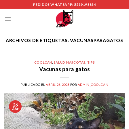
Skip
PEDIDOS WHATSAPP: 5539198834
to
content
ARCHIVOS DE ETIQUETAS:
VACUNASPARAGATOS
COOLCAN
,
SALUD MASCOTAS
,
TIPS
Vacunas para gatos
PUBLICADO EL
ABRIL 26, 2023
POR
ADMIN_COOLCAN
26
Abr