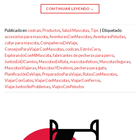
CONTINUAR LEYENDO
→
Publicado en
coolcan
,
Productos
,
Salud Mascotas
,
Tips
|
Etiquetado
accesorios para mascota
,
AventurasConMascotas
,
AventurasPeludas
,
collar para mascota
,
CompañerosDeViaje
,
ConsejosParaViajarConMascotas
,
coolcan
,
EstrésCero
,
ExplorandoConMiMascota
,
fabricantes de pecheras para perro
,
JuntosEnElCamino
,
MascotasEnRuta
,
mascotasfelices
,
MascotasSeguras
,
MascotasViajeras
,
MascotasYDestinos
,
pechera para gato
,
PlanificaciónDeViaje
,
PreparadosParaViajar
,
RutasConMascotas
,
ViajarConGatos
,
ViajarConMascotas
,
ViajarConPerros
,
ViajarJuntosSinProblemas
,
ViajesConPeludos