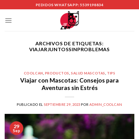
Skip
PEDIDOS WHATSAPP: 5539198834
to
content
ARCHIVOS DE ETIQUETAS:
VIAJARJUNTOSSINPROBLEMAS
COOLCAN
,
PRODUCTOS
,
SALUD MASCOTAS
,
TIPS
Viajar con Mascotas: Consejos para
Aventuras sin Estrés
PUBLICADO EL
SEPTIEMBRE 29, 2023
POR
ADMIN_COOLCAN
29
Sep