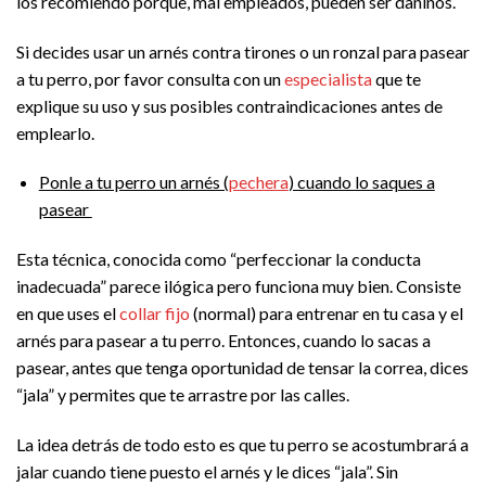
los recomiendo porque, mal empleados, pueden ser dañinos.
Si decides usar un arnés contra tirones o un ronzal para pasear
a tu perro, por favor consulta con un
especialista
que te
explique su uso y sus posibles contraindicaciones antes de
emplearlo.
Ponle a tu perro un arnés (
pechera
) cuando lo saques a
pasear
Esta técnica, conocida como “perfeccionar la conducta
inadecuada” parece ilógica pero funciona muy bien. Consiste
en que uses el
collar fijo
(normal) para entrenar en tu casa y el
arnés para pasear a tu perro. Entonces, cuando lo sacas a
pasear, antes que tenga oportunidad de tensar la correa, dices
“jala” y permites que te arrastre por las calles.
La idea detrás de todo esto es que tu perro se acostumbrará a
jalar cuando tiene puesto el arnés y le dices “jala”. Sin