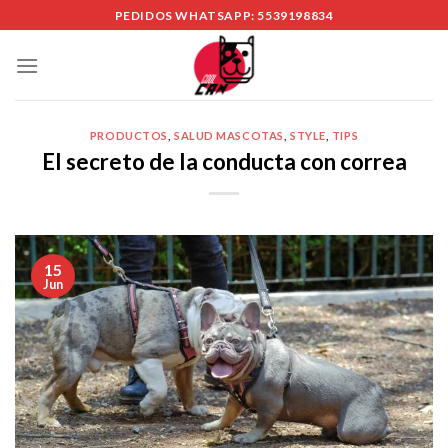
Skip
PEDIDOS WHATSAPP: 5539198834
to
content
PRODUCTOS
,
SALUD MASCOTAS
,
STYLE
,
TIPS
El secreto de la conducta con correa
15
Jun