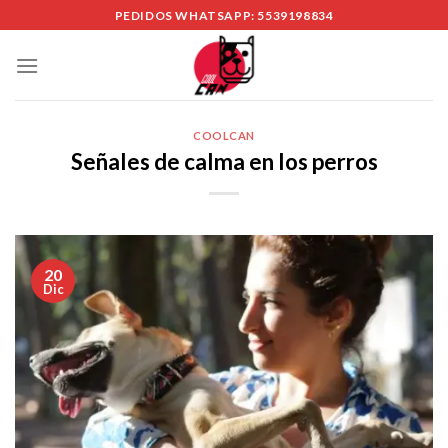
Skip
PEDIDOS WHATSAPP: 5539198834
to
content
COOLCAN
Señales de calma en los perros
20
Dic