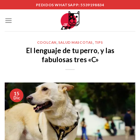
Skip
PEDIDOS WHATSAPP: 5539198834
to
content
COOLCAN
,
SALUD MASCOTAS
,
TIPS
El lenguaje de tu perro, y las
fabulosas tres «C»
15
Dic