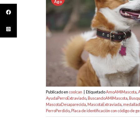
Ago
Publicado en
coolcan
|
Etiquetado
AmoAMiMascota
,
AyudaPerroExtraviado
,
BuscandoAMiMascota
,
Busqu
MascotaDesaparecida
,
MascotaExtraviada
,
medallad
PerroPerdido
,
Placa de identificación con código de g