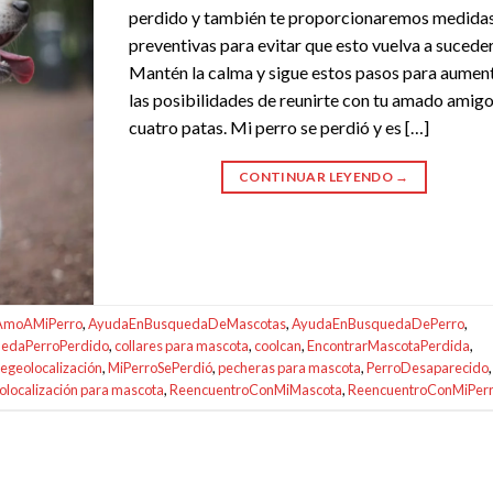
perdido y también te proporcionaremos medida
preventivas para evitar que esto vuelva a suceder
Mantén la calma y sigue estos pasos para aumen
las posibilidades de reunirte con tu amado amig
cuatro patas. Mi perro se perdió y es […]
CONTINUAR LEYENDO
→
AmoAMiPerro
,
AyudaEnBusquedaDeMascotas
,
AyudaEnBusquedaDePerro
,
edaPerroPerdido
,
collares para mascota
,
coolcan
,
EncontrarMascotaPerdida
,
egeolocalización
,
MiPerroSePerdió
,
pecheras para mascota
,
PerroDesaparecido
,
eolocalización para mascota
,
ReencuentroConMiMascota
,
ReencuentroConMiPer