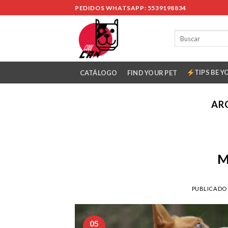
Skip
PEDIDOS WHATSAPP: 5539198834
to
content
TIPS BE Y
CATÁLOGO
FIND YOUR PET
AR
M
PUBLICADO
05