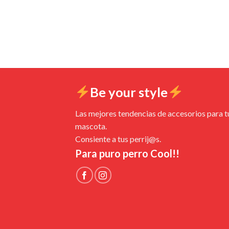
Be your style
Las mejores tendencias de accesorios para t
mascota.
Consiente a tus perrij@s.
Para puro perro Cool!!