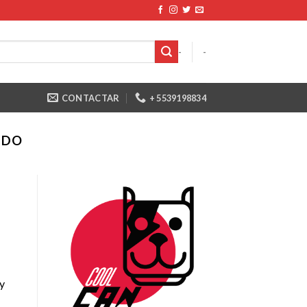
-
-
CONTACTAR
+ 5539198834
IDO
 y