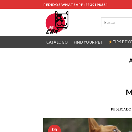
Skip
PEDIDOS WHATSAPP: 5539198834
to
content
TIPS BE Y
CATÁLOGO
FIND YOUR PET
M
PUBLICADO
05