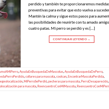
perdido y también te proporcionaremos medida
preventivas para evitar que esto vuelva a suceder
Mantén la calma y sigue estos pasos para aumen
las posibilidades de reunirte con tu amado amig
cuatro patas. Mi perro se perdió y es […]
CONTINUAR LEYENDO
→
AmoAMiPerro
,
AyudaEnBusquedaDeMascotas
,
AyudaEnBusquedaDePerro
,
edaPerroPerdido
,
collares para mascota
,
coolcan
,
EncontrarMascotaPerdida
,
egeolocalización
,
MiPerroSePerdió
,
pecheras para mascota
,
PerroDesaparecido
,
eolocalización para mascota
,
ReencuentroConMiMascota
,
ReencuentroConMiPer