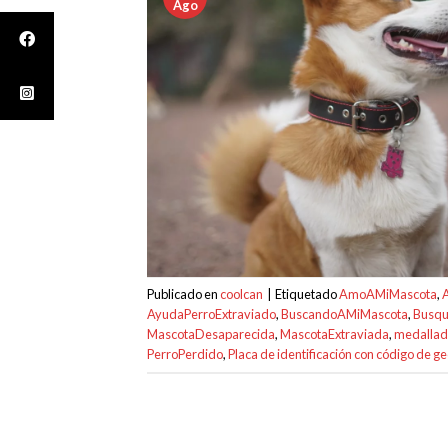
Ago
Publicado en
coolcan
|
Etiquetado
AmoAMiMascota
,
AyudaPerroExtraviado
,
BuscandoAMiMascota
,
Busqu
MascotaDesaparecida
,
MascotaExtraviada
,
medallad
PerroPerdido
,
Placa de identificación con código de g