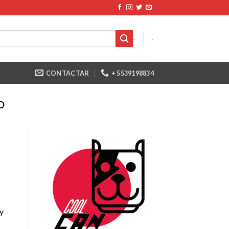
-
-
CONTACTAR
+ 5539198834
O
 y