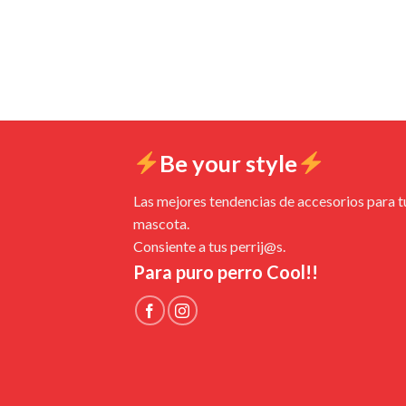
Be your style
Las mejores tendencias de accesorios para t
mascota.
Consiente a tus perrij@s.
Para puro perro Cool!!