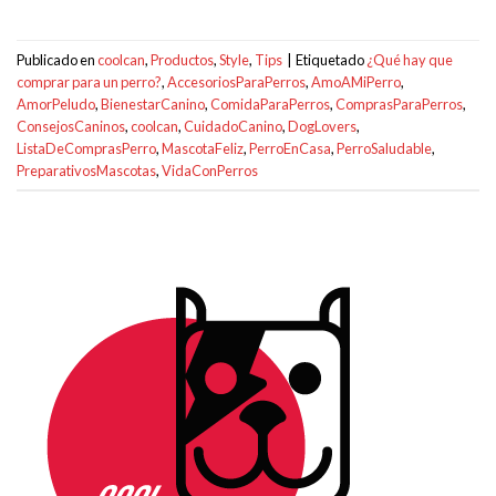
Publicado en
coolcan
,
Productos
,
Style
,
Tips
|
Etiquetado
¿Qué hay que
comprar para un perro?
,
AccesoriosParaPerros
,
AmoAMiPerro
,
AmorPeludo
,
BienestarCanino
,
ComidaParaPerros
,
ComprasParaPerros
,
ConsejosCaninos
,
coolcan
,
CuidadoCanino
,
DogLovers
,
ListaDeComprasPerro
,
MascotaFeliz
,
PerroEnCasa
,
PerroSaludable
,
PreparativosMascotas
,
VidaConPerros