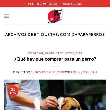
Skip
PEDIDOS WHATSAPP: 5539198834
to
content
ARCHIVOS DE ETIQUETAS:
COMIDAPARAPERROS
COOLCAN
,
PRODUCTOS
,
STYLE
,
TIPS
¿Qué hay que comprar para un perro?
PUBLICADO EL
NOVIEMBRE 21, 2023
POR
ADMIN_COOLCAN
21
Nov