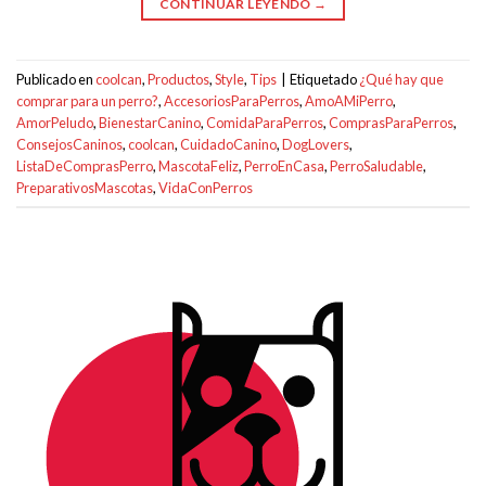
CONTINUAR LEYENDO
→
Publicado en
coolcan
,
Productos
,
Style
,
Tips
|
Etiquetado
¿Qué hay que
comprar para un perro?
,
AccesoriosParaPerros
,
AmoAMiPerro
,
AmorPeludo
,
BienestarCanino
,
ComidaParaPerros
,
ComprasParaPerros
,
ConsejosCaninos
,
coolcan
,
CuidadoCanino
,
DogLovers
,
ListaDeComprasPerro
,
MascotaFeliz
,
PerroEnCasa
,
PerroSaludable
,
PreparativosMascotas
,
VidaConPerros