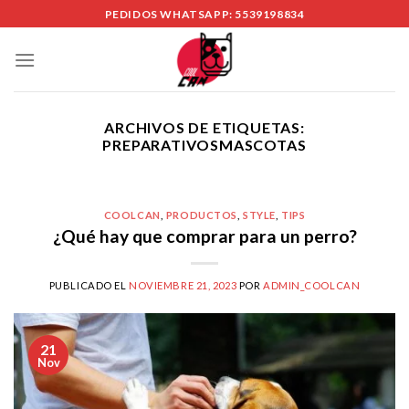
Skip
PEDIDOS WHATSAPP: 5539198834
to
content
ARCHIVOS DE ETIQUETAS:
PREPARATIVOSMASCOTAS
COOLCAN
,
PRODUCTOS
,
STYLE
,
TIPS
¿Qué hay que comprar para un perro?
PUBLICADO EL
NOVIEMBRE 21, 2023
POR
ADMIN_COOLCAN
21
Nov