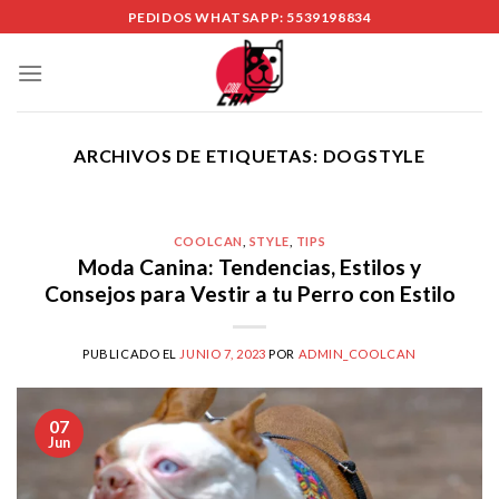
Skip
PEDIDOS WHATSAPP: 5539198834
to
content
ARCHIVOS DE ETIQUETAS:
DOGSTYLE
COOLCAN
,
STYLE
,
TIPS
Moda Canina: Tendencias, Estilos y
Consejos para Vestir a tu Perro con Estilo
PUBLICADO EL
JUNIO 7, 2023
POR
ADMIN_COOLCAN
07
Jun