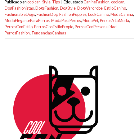
Publicado en
coolcan
,
Style
,
Tips
|
Etiquetado
CanineFashion
,
coolcan
,
DogFashionistas
,
DogsFashion
,
DogStyle
,
DogWardrobe
,
EstiloCanino
,
FashionableDogs
,
FashionDog
,
FashionPuppies
,
LookCanino
,
ModaCanina
,
ModaEleganteParaPerros
,
ModaParaPerros
,
ModaPet
,
PerrosA LaModa
,
PerrosConEstilo
,
PerrosConEstiloPropio
,
PerrosConPersonalidad
,
PerrosFashion
,
TendenciasCaninas