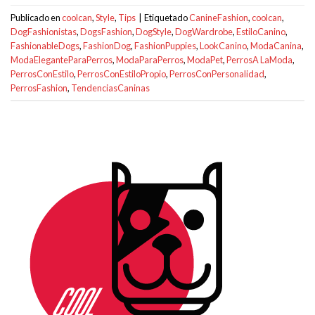
Publicado en
coolcan
,
Style
,
Tips
|
Etiquetado
CanineFashion
,
coolcan
,
DogFashionistas
,
DogsFashion
,
DogStyle
,
DogWardrobe
,
EstiloCanino
,
FashionableDogs
,
FashionDog
,
FashionPuppies
,
LookCanino
,
ModaCanina
,
ModaEleganteParaPerros
,
ModaParaPerros
,
ModaPet
,
PerrosA LaModa
,
PerrosConEstilo
,
PerrosConEstiloPropio
,
PerrosConPersonalidad
,
PerrosFashion
,
TendenciasCaninas