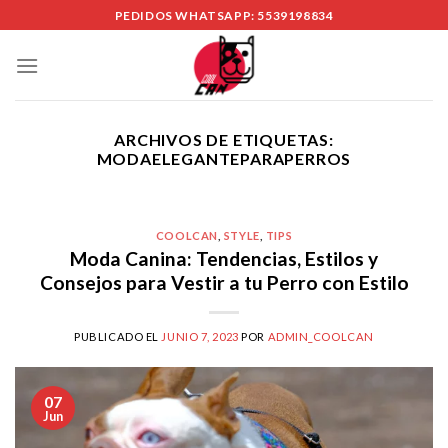
Skip
PEDIDOS WHATSAPP: 5539198834
to
content
ARCHIVOS DE ETIQUETAS:
MODAELEGANTEPARAPERROS
COOLCAN
,
STYLE
,
TIPS
Moda Canina: Tendencias, Estilos y
Consejos para Vestir a tu Perro con Estilo
PUBLICADO EL
JUNIO 7, 2023
POR
ADMIN_COOLCAN
07
Jun