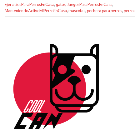
EjerciciosParaPerrosEnCasa
,
gatos
,
JuegosParaPerrosEnCasa
,
ManteniendoActivoMiPerroEnCasa
,
mascotas
,
pechera para perros
,
perros