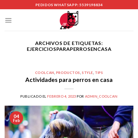
Skip
PEDIDOS WHATSAPP: 5539198834
to
content
ARCHIVOS DE ETIQUETAS:
EJERCICIOSPARAPERROSENCASA
COOLCAN
,
PRODUCTOS
,
STYLE
,
TIPS
Actividades para perros en casa
PUBLICADO EL
FEBRERO 4, 2023
POR
ADMIN_COOLCAN
04
Feb