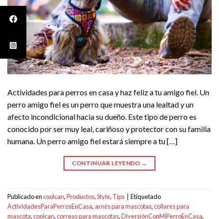
Actividades para perros en casa y haz feliz a tu amigo fiel. Un
perro amigo fiel es un perro que muestra una lealtad y un
afecto incondicional hacia su dueño. Este tipo de perro es
conocido por ser muy leal, cariñoso y protector con su familia
humana. Un perro amigo fiel estará siempre a tu […]
CONTINUAR LEYENDO
→
Publicado en
coolcan
,
Productos
,
Style
,
Tips
|
Etiquetado
ActividadesParaPerrosEnCasa
,
arnés para mascotas
,
collares para
mascota
,
coolcan
,
correas para mascotas
,
DiversiónConMiPerroEnCasa
,