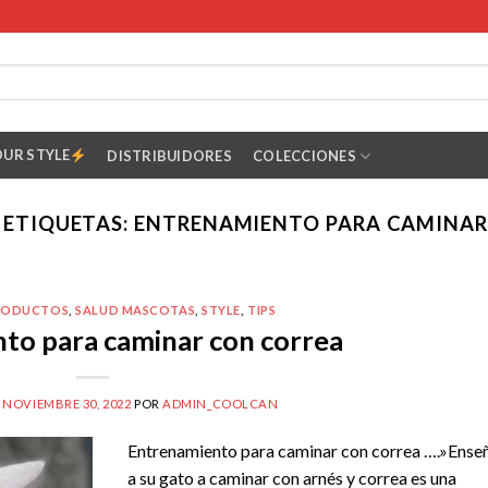
OUR STYLE
DISTRIBUIDORES
COLECCIONES
 ETIQUETAS:
ENTRENAMIENTO PARA CAMINAR
RODUCTOS
,
SALUD MASCOTAS
,
STYLE
,
TIPS
to para caminar con correa
L
NOVIEMBRE 30, 2022
POR
ADMIN_COOLCAN
Entrenamiento para caminar con correa ….»Ense
a su gato a caminar con arnés y correa es una