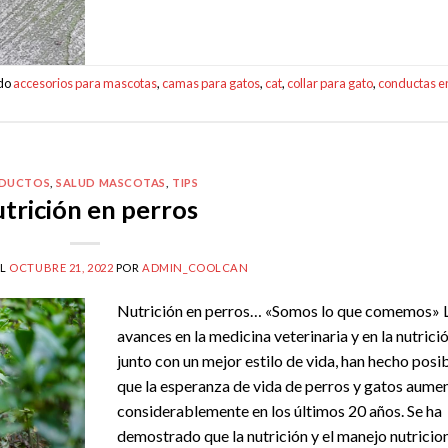
ado
accesorios para mascotas
,
camas para gatos
,
cat
,
collar para gato
,
conductas e
DUCTOS
,
SALUD MASCOTAS
,
TIPS
trición en perros
EL
OCTUBRE 21, 2022
POR
ADMIN_COOLCAN
Nutrición en perros… «Somos lo que comemos» 
avances en la medicina veterinaria y en la nutrició
junto con un mejor estilo de vida, han hecho posi
que la esperanza de vida de perros y gatos aume
considerablemente en los últimos 20 años. Se ha
demostrado que la nutrición y el manejo nutricio