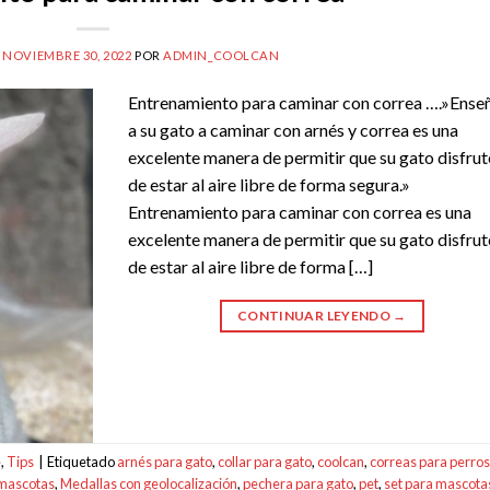
L
NOVIEMBRE 30, 2022
POR
ADMIN_COOLCAN
Entrenamiento para caminar con correa ….»Ense
a su gato a caminar con arnés y correa es una
excelente manera de permitir que su gato disfrut
de estar al aire libre de forma segura.»
Entrenamiento para caminar con correa es una
excelente manera de permitir que su gato disfrut
de estar al aire libre de forma […]
CONTINUAR LEYENDO
→
e
,
Tips
|
Etiquetado
arnés para gato
,
collar para gato
,
coolcan
,
correas para perros
mascotas
,
Medallas con geolocalización
,
pechera para gato
,
pet
,
set para mascota