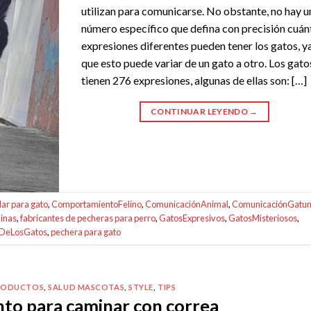
utilizan para comunicarse. No obstante, no hay u
número específico que defina con precisión cuán
expresiones diferentes pueden tener los gatos, y
que esto puede variar de un gato a otro. Los gato
tienen 276 expresiones, algunas de ellas son: […]
CONTINUAR LEYENDO
→
lar para gato
,
ComportamientoFelino
,
ComunicaciónAnimal
,
ComunicaciónGatu
inas
,
fabricantes de pecheras para perro
,
GatosExpresivos
,
GatosMisteriosos
,
eDeLosGatos
,
pechera para gato
RODUCTOS
,
SALUD MASCOTAS
,
STYLE
,
TIPS
to para caminar con correa