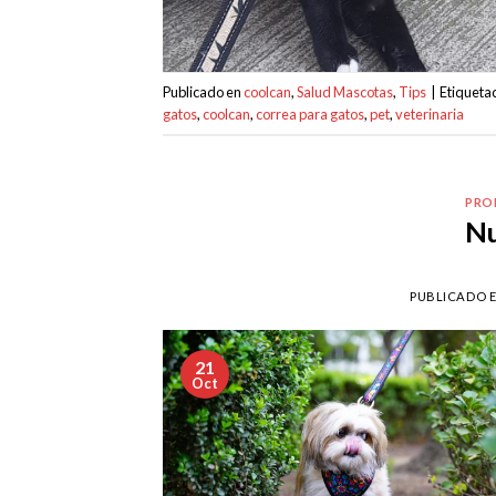
Publicado en
coolcan
,
Salud Mascotas
,
Tips
|
Etiquet
gatos
,
coolcan
,
correa para gatos
,
pet
,
veterinaria
PRO
Nu
PUBLICADO 
21
Oct