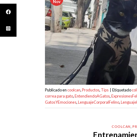
Nov
Publicado en
coolcan
,
Productos
,
Tips
|
Etiquetado
col
correa para gato
,
EntendiendoAGatos
,
ExpresionesFel
GatosYEmociones
,
LenguajeCorporalFelino
,
Lenguaj
COOLCAN
,
P
Entrenamien