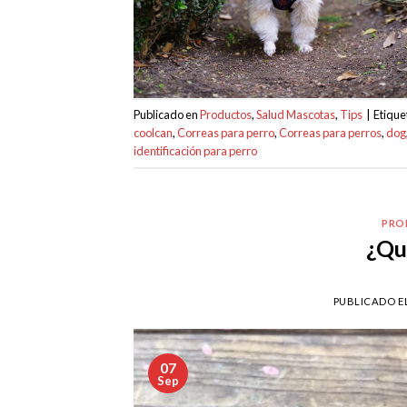
Publicado en
Productos
,
Salud Mascotas
,
Tips
|
Etiqu
coolcan
,
Correas para perro
,
Correas para perros
,
dog
identificación para perro
PRO
¿Qu
PUBLICADO E
07
Sep