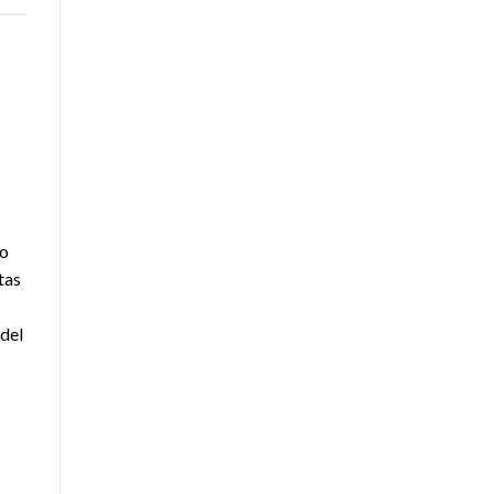
do
tas
 del