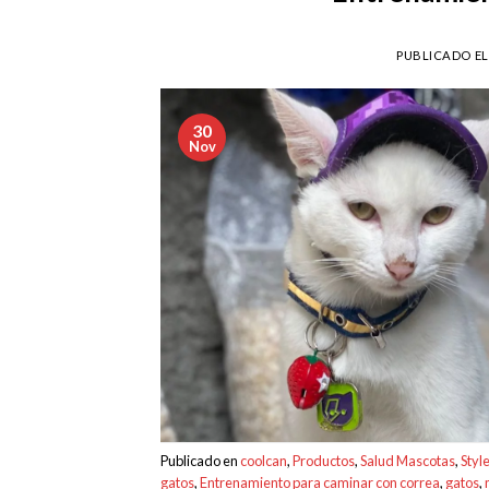
PUBLICADO E
30
Nov
Publicado en
coolcan
,
Productos
,
Salud Mascotas
,
Styl
gatos
,
Entrenamiento para caminar con correa
,
gatos
,