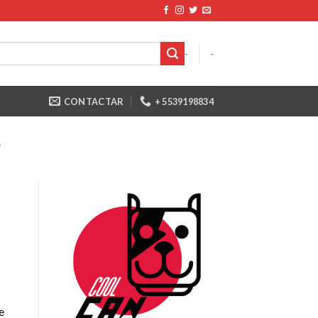
-
-
CONTACTAR
+ 5539198834
O
e