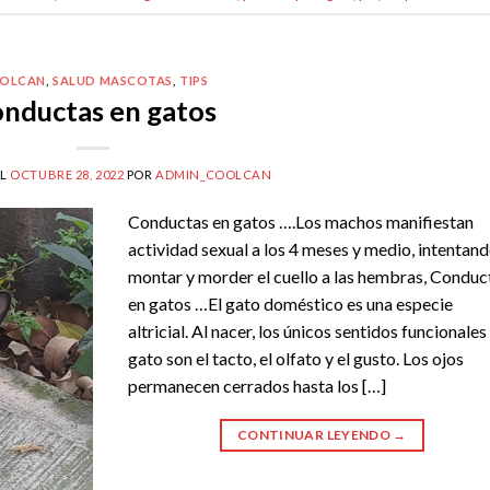
OLCAN
,
SALUD MASCOTAS
,
TIPS
nductas en gatos
EL
OCTUBRE 28, 2022
POR
ADMIN_COOLCAN
Conductas en gatos ….Los machos manifiestan
actividad sexual a los 4 meses y medio, intentan
montar y morder el cuello a las hembras, Conduc
en gatos …El gato doméstico es una especie
altricial. Al nacer, los únicos sentidos funcionales
gato son el tacto, el olfato y el gusto. Los ojos
permanecen cerrados hasta los […]
CONTINUAR LEYENDO
→