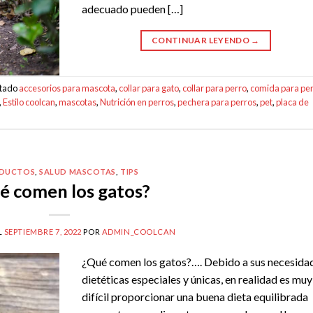
adecuado pueden […]
CONTINUAR LEYENDO
→
etado
accesorios para mascota
,
collar para gato
,
collar para perro
,
comida para pe
,
Estilo coolcan
,
mascotas
,
Nutrición en perros
,
pechera para perros
,
pet
,
placa de
DUCTOS
,
SALUD MASCOTAS
,
TIPS
é comen los gatos?
L
SEPTIEMBRE 7, 2022
POR
ADMIN_COOLCAN
¿Qué comen los gatos?…. Debido a sus necesida
dietéticas especiales y únicas, en realidad es muy
difícil proporcionar una buena dieta equilibrada