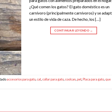
para gatos con alimentos preparados en el hogar
¿Qué comen los gatos? El gato doméstico es un
carnívoro (principalmente carnívoros) y se adapt
un estilo de vida de caza. De hecho, los […]
CONTINUAR LEYENDO
→
etado
accesorios para gato
,
cat
,
collar para gato
,
coolcan
,
pet
,
Placa para gato
,
que