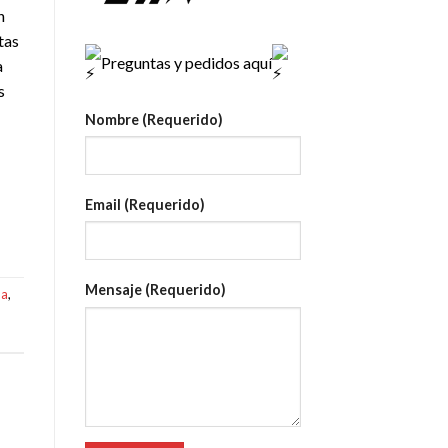
n
tas
Preguntas y pedidos aquí
a
s
Nombre (Requerido)
Email (Requerido)
Mensaje (Requerido)
na
,