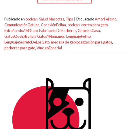
Publicado en
coolcan
,
Salud Mascotas
,
Tips
|
Etiquetado
AmorFelicino
,
ComunicaciónGatuna
,
ConexiónFelina
,
coolcan
,
correa para gato
,
ExtrañandoAMiGato
,
FabricanteDePecheras
,
GatosEnCasa
,
GatosQueExtrañan
,
GatosYHumanos
,
LenguajeFelino
,
LenguajeSecretoDeLosGato
,
medalla de geolocalización para gatos
,
pecheras para gato
,
VínculoEspecial