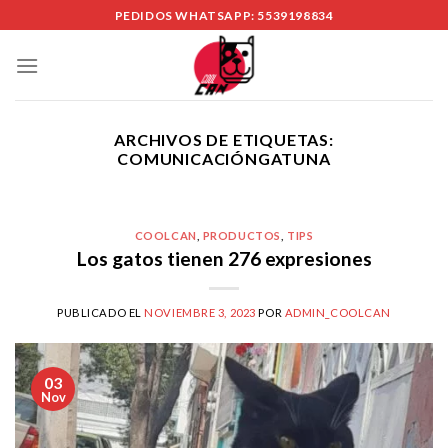
Skip
PEDIDOS WHATSAPP: 5539198834
to
content
ARCHIVOS DE ETIQUETAS:
COMUNICACIÓNGATUNA
COOLCAN
,
PRODUCTOS
,
TIPS
Los gatos tienen 276 expresiones
PUBLICADO EL
NOVIEMBRE 3, 2023
POR
ADMIN_COOLCAN
03
Nov