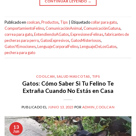
CONTINUAR LEYENDO
→
Publicado en
coolcan
,
Productos
,
Tips
|
Etiquetado
collar para gato
,
ComportamientoFelino
,
ComunicaciónAnimal
,
ComunicaciónGatuna
,
correa para gato
,
EntendiendoAGatos
,
ExpresionesFelinas
,
fabricantes de
pecheras para perro
,
GatosExpresivos
,
GatosMisteriosos
,
GatosYEmociones
,
LenguajeCorporalFelino
,
LenguajeDeLosGatos
,
pechera para gato
COOLCAN
,
SALUD MASCOTAS
,
TIPS
Gatos: Cómo Saber Si Tu Felino Te
Extraña Cuando No Estás en Casa
PUBLICADO EL
JUNIO 13, 2023
POR
ADMIN_COOLCAN
13
Jun