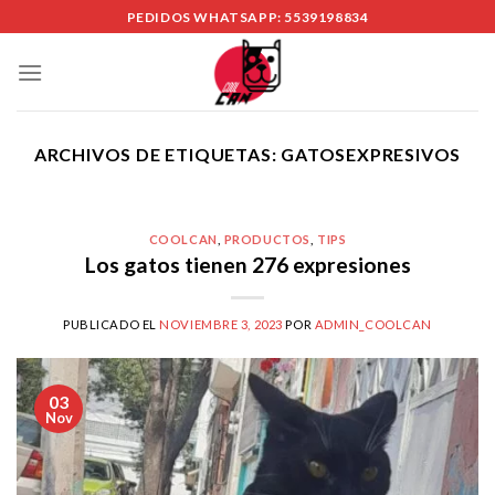
Skip
PEDIDOS WHATSAPP: 5539198834
to
content
ARCHIVOS DE ETIQUETAS:
GATOSEXPRESIVOS
COOLCAN
,
PRODUCTOS
,
TIPS
Los gatos tienen 276 expresiones
PUBLICADO EL
NOVIEMBRE 3, 2023
POR
ADMIN_COOLCAN
03
Nov