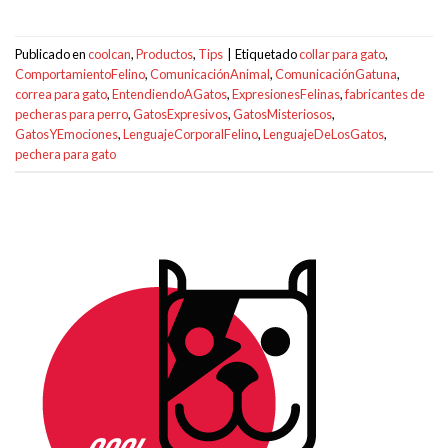
Publicado en
coolcan
,
Productos
,
Tips
|
Etiquetado
collar para gato
,
ComportamientoFelino
,
ComunicaciónAnimal
,
ComunicaciónGatuna
,
correa para gato
,
EntendiendoAGatos
,
ExpresionesFelinas
,
fabricantes de
pecheras para perro
,
GatosExpresivos
,
GatosMisteriosos
,
GatosYEmociones
,
LenguajeCorporalFelino
,
LenguajeDeLosGatos
,
pechera para gato