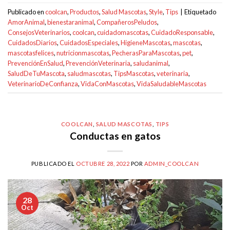
Publicado en
coolcan
,
Productos
,
Salud Mascotas
,
Style
,
Tips
|
Etiquetado
AmorAnimal
,
bienestaranimal
,
CompañerosPeludos
,
ConsejosVeterinarios
,
coolcan
,
cuidadomascotas
,
CuidadoResponsable
,
CuidadosDiarios
,
CuidadosEspeciales
,
HigieneMascotas
,
mascotas
,
mascotasfelices
,
nutricionmascotas
,
PecherasParaMascotas
,
pet
,
PrevenciónEnSalud
,
PrevenciónVeterinaria
,
saludanimal
,
SaludDeTuMascota
,
saludmascotas
,
TipsMascotas
,
veterinaria
,
VeterinarioDeConfianza
,
VidaConMascotas
,
VidaSaludableMascotas
COOLCAN
,
SALUD MASCOTAS
,
TIPS
Conductas en gatos
PUBLICADO EL
OCTUBRE 28, 2022
POR
ADMIN_COOLCAN
28
Oct