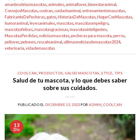
amantesdelasmascotas
,
animales
,
animallover
,
bienestaranimal
,
ConsejosMascotas
,
coolcan
,
cuidadoanimal
,
entrenamientomascotas
,
FabricanteDePecheras
,
gatos
,
HistoriasDeMascotas
,
HogarConMascotas
,
humoranimal
,
leyesanimales
,
mascotas
,
mascotasenpeligro
,
mascotasfelices
,
mascotasgraciosas
,
mascotasinteligentes
,
MascotasPerdidas
,
noticiasmascotas
,
pecheras para mascota
,
perros
,
petlover
,
petnews
,
rescateanimal
,
ultimasnoticiasdemascotas2024
,
veterinaria
,
vidademascotas
COOLCAN
,
PRODUCTOS
,
SALUD MASCOTAS
,
STYLE
,
TIPS
Salud de tu mascota, y lo que debes saber
sobre sus cuidados.
PUBLICADO EL
DICIEMBRE 13, 2023
POR
ADMIN_COOLCAN
13
Dic