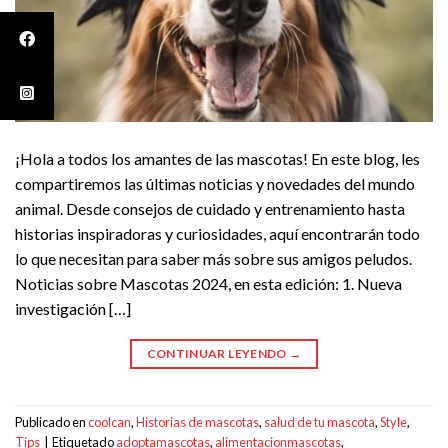
¡Hola a todos los amantes de las mascotas! En este blog, les
compartiremos las últimas noticias y novedades del mundo
animal. Desde consejos de cuidado y entrenamiento hasta
historias inspiradoras y curiosidades, aquí encontrarán todo
lo que necesitan para saber más sobre sus amigos peludos.
Noticias sobre Mascotas 2024, en esta edición: 1. Nueva
investigación […]
CONTINUAR LEYENDO
→
Publicado en
coolcan
,
Historias de mascotas
,
salud de tu mascota
,
Style
,
Tips
|
Etiquetado
adoptamascotas
,
alimentacionmascotas
,