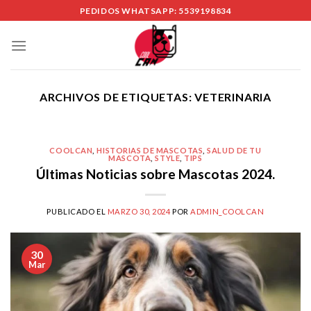
Skip
PEDIDOS WHATSAPP: 5539198834
to
content
ARCHIVOS DE ETIQUETAS:
VETERINARIA
COOLCAN
,
HISTORIAS DE MASCOTAS
,
SALUD DE TU
MASCOTA
,
STYLE
,
TIPS
Últimas Noticias sobre Mascotas 2024.
PUBLICADO EL
MARZO 30, 2024
POR
ADMIN_COOLCAN
30
Mar