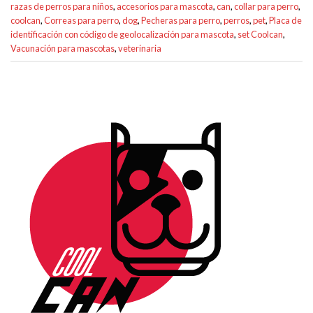
razas de perros para niños
,
accesorios para mascota
,
can
,
collar para perro
,
coolcan
,
Correas para perro
,
dog
,
Pecheras para perro
,
perros
,
pet
,
Placa de
identificación con código de geolocalización para mascota
,
set Coolcan
,
Vacunación para mascotas
,
veterinaria