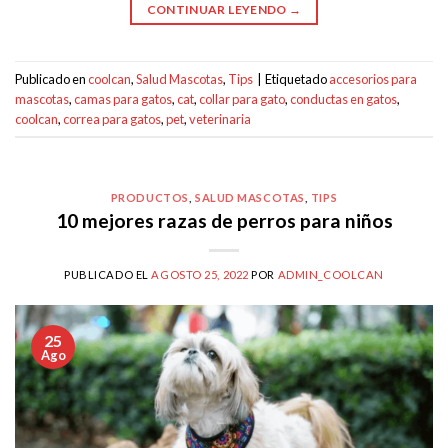
CONTINUAR LEYENDO
→
Publicado en
coolcan
,
Salud Mascotas
,
Tips
|
Etiquetado
accesorios para
mascotas
,
camas para gatos
,
cat
,
collar para gato
,
conductas en gatos
,
coolcan
,
correa para gatos
,
pet
,
veterinaria
PRODUCTOS
,
SALUD MASCOTAS
,
TIPS
10 mejores razas de perros para niños
PUBLICADO EL
AGOSTO 25, 2022
POR
ADMIN_COOLCAN
25
Ago