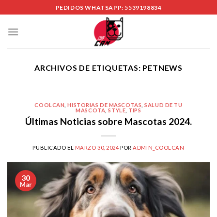
Skip
PEDIDOS WHATSAPP: 5539198834
to
content
ARCHIVOS DE ETIQUETAS:
PETNEWS
COOLCAN
,
HISTORIAS DE MASCOTAS
,
SALUD DE TU
MASCOTA
,
STYLE
,
TIPS
Últimas Noticias sobre Mascotas 2024.
PUBLICADO EL
MARZO 30, 2024
POR
ADMIN_COOLCAN
30
Mar