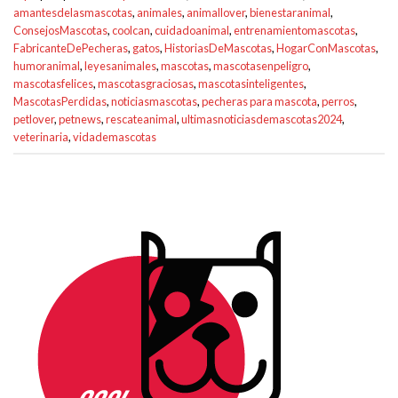
amantesdelasmascotas
,
animales
,
animallover
,
bienestaranimal
,
ConsejosMascotas
,
coolcan
,
cuidadoanimal
,
entrenamientomascotas
,
FabricanteDePecheras
,
gatos
,
HistoriasDeMascotas
,
HogarConMascotas
,
humoranimal
,
leyesanimales
,
mascotas
,
mascotasenpeligro
,
mascotasfelices
,
mascotasgraciosas
,
mascotasinteligentes
,
MascotasPerdidas
,
noticiasmascotas
,
pecheras para mascota
,
perros
,
petlover
,
petnews
,
rescateanimal
,
ultimasnoticiasdemascotas2024
,
veterinaria
,
vidademascotas