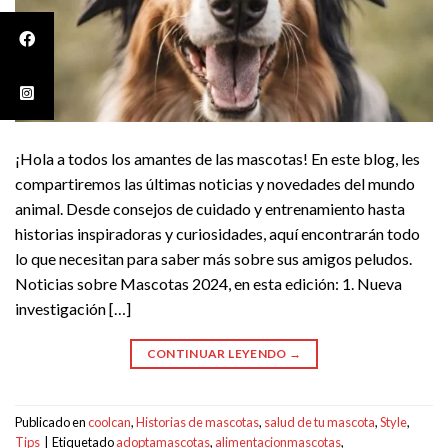
¡Hola a todos los amantes de las mascotas! En este blog, les
compartiremos las últimas noticias y novedades del mundo
animal. Desde consejos de cuidado y entrenamiento hasta
historias inspiradoras y curiosidades, aquí encontrarán todo
lo que necesitan para saber más sobre sus amigos peludos.
Noticias sobre Mascotas 2024, en esta edición: 1. Nueva
investigación […]
CONTINUAR LEYENDO
→
Publicado en
coolcan
,
Historias de mascotas
,
salud de tu mascota
,
Style
,
Tips
|
Etiquetado
adoptamascotas
,
alimentacionmascotas
,