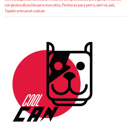
con geolocalización para mascotas
,
Pecheras para perro
,
perros
,
pet
,
Tapete artesanal coolcan