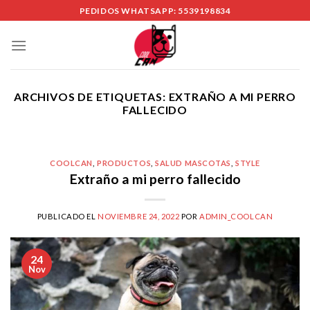
Skip
PEDIDOS WHATSAPP: 5539198834
to
content
ARCHIVOS DE ETIQUETAS:
EXTRAÑO A MI PERRO
FALLECIDO
COOLCAN
,
PRODUCTOS
,
SALUD MASCOTAS
,
STYLE
Extraño a mi perro fallecido
PUBLICADO EL
NOVIEMBRE 24, 2022
POR
ADMIN_COOLCAN
24
Nov