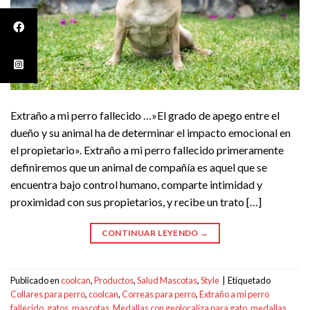
Extraño a mi perro fallecido …»El grado de apego entre el
dueño y su animal ha de determinar el impacto emocional en
el propietario». Extraño a mi perro fallecido primeramente
definiremos que un animal de compañía es aquel que se
encuentra bajo control humano, comparte intimidad y
proximidad con sus propietarios, y recibe un trato […]
CONTINUAR LEYENDO
→
Publicado en
coolcan
,
Productos
,
Salud Mascotas
,
Style
|
Etiquetado
Collares para perro
,
coolcan
,
Correas para perro
,
Extraño a mi perro
fallecido
,
gatos
,
mascotas
,
Medallas con geolocaliza para gato
,
medallas