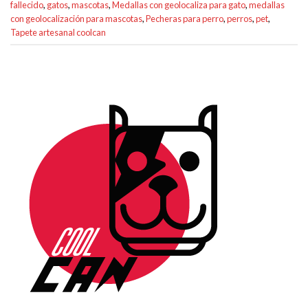
fallecido
,
gatos
,
mascotas
,
Medallas con geolocaliza para gato
,
medallas
con geolocalización para mascotas
,
Pecheras para perro
,
perros
,
pet
,
Tapete artesanal coolcan