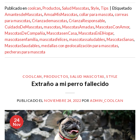
Publicado en
coolcan
,
Productos
,
Salud Mascotas
,
Style
,
Tips
|
Etiquetado
AmantesdeMascotas
,
AmoaMisMascotas
,
collar para mascota
,
correas
para mascotas
,
Crianzademascotas
,
CrianzaResponsable
,
CuidadoDeMascotas
,
mascotas
,
MascotasAmadas
,
MascotasConAmor
,
MascotasDeCompañia
,
MascotasenCasa
,
MascotasEnElHogar
,
mascotasenfamilia
,
mascotasfelices
,
mascotassaludables
,
MascotasSanas
,
MascotasSaudables
,
medallas con geolocalización para mascotas
,
pecheras para mascota
COOLCAN
,
PRODUCTOS
,
SALUD MASCOTAS
,
STYLE
Extraño a mi perro fallecido
PUBLICADO EL
NOVIEMBRE 24, 2022
POR
ADMIN_COOLCAN
24
Nov