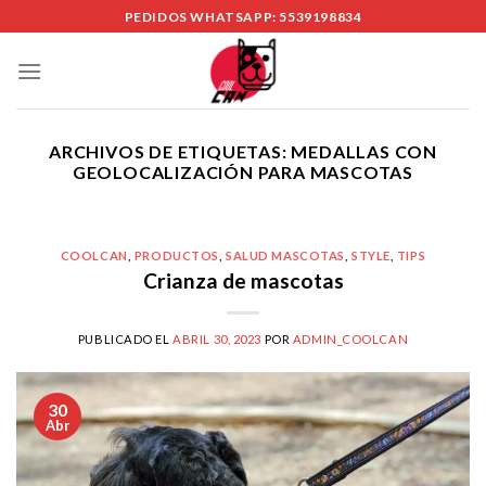
Skip
PEDIDOS WHATSAPP: 5539198834
to
content
ARCHIVOS DE ETIQUETAS:
MEDALLAS CON
GEOLOCALIZACIÓN PARA MASCOTAS
COOLCAN
,
PRODUCTOS
,
SALUD MASCOTAS
,
STYLE
,
TIPS
Crianza de mascotas
PUBLICADO EL
ABRIL 30, 2023
POR
ADMIN_COOLCAN
30
Abr