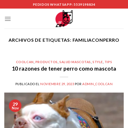
Skip
PEDIDOS WHATSAPP: 5539198834
to
content
ARCHIVOS DE ETIQUETAS:
FAMILIACONPERRO
COOLCAN
,
PRODUCTOS
,
SALUD MASCOTAS
,
STYLE
,
TIPS
10 razones de tener perro como mascota
PUBLICADO EL
NOVIEMBRE 29, 2023
POR
ADMIN_COOLCAN
29
Nov