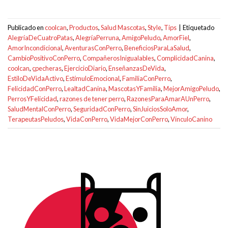
Publicado en
coolcan
,
Productos
,
Salud Mascotas
,
Style
,
Tips
|
Etiquetado
AlegríaDeCuatroPatas
,
AlegríaPerruna
,
AmigoPeludo
,
AmorFiel
,
AmorIncondicional
,
AventurasConPerro
,
BeneficiosParaLaSalud
,
CambioPositivoConPerro
,
CompañerosInigualables
,
ComplicidadCanina
,
coolcan
,
çpecheras
,
EjercicioDiario
,
EnseñanzasDeVida
,
EstiloDeVidaActivo
,
EstímuloEmocional
,
FamiliaConPerro
,
FelicidadConPerro
,
LealtadCanina
,
MascotasYFamilia
,
MejorAmigoPeludo
,
PerrosYFelicidad
,
razones de tener perro
,
RazonesParaAmarAUnPerro
,
SaludMentalConPerro
,
SeguridadConPerro
,
SinJuiciosSoloAmor
,
TerapeutasPeludos
,
VidaConPerro
,
VidaMejorConPerro
,
VínculoCanino