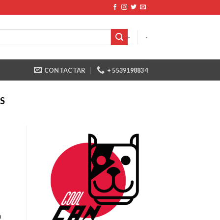
-
-
CONTACTAR
+ 5539198834
S
n