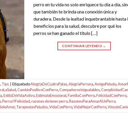
perro en tu vida no solo enriquece tu día a día, si
que también te brinda una conexión única y
duradera. Desde la lealtad inquebrantable hasta 
beneficios para la salud, descubre por qué los
perros se han ganado el título […]
CONTINUAR LEYENDO
→
e
,
Tips
|
Etiquetado
AlegríaDeCuatroPatas
,
AlegríaPerruna
,
AmigoPeludo
,
AmorF
araLaSalud
,
CambioPositivoConPerro
,
CompañerosInigualables
,
ComplicidadCan
da
,
EstiloDeVidaActivo
,
EstímuloEmocional
,
FamiliaConPerro
,
FelicidadConPerro
,
o
,
PerrosYFelicidad
,
razones de tener perro
,
RazonesParaAmarAUnPerro
,
sSoloAmor
,
TerapeutasPeludos
,
VidaConPerro
,
VidaMejorConPerro
,
VínculoCani