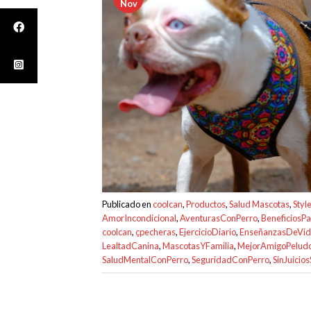
Nov
Publicado en
coolcan
,
Productos
,
Salud Mascotas
,
Styl
AmorIncondicional
,
AventurasConPerro
,
BeneficiosP
coolcan
,
çpecheras
,
EjercicioDiario
,
EnseñanzasDeVi
LealtadCanina
,
MascotasYFamilia
,
MejorAmigoPelud
SaludMentalConPerro
,
SeguridadConPerro
,
SinJuicio