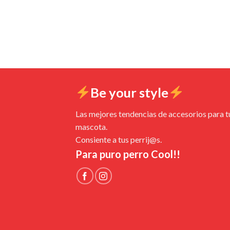
Be your style
Las mejores tendencias de accesorios para t
mascota.
Consiente a tus perrij@s.
Para puro perro Cool!!